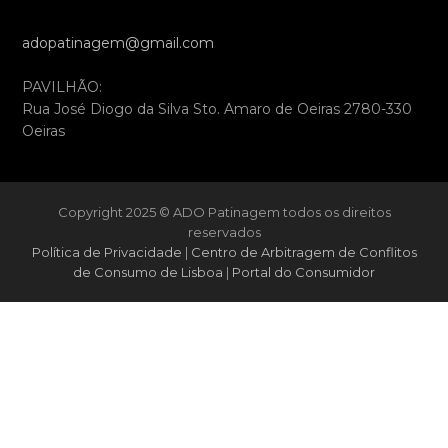
adopatinagem@gmail.com
PAVILHÃO:
Rua José Diogo da Silva Sto. Amaro de Oeiras 2780-330
Oeiras
Copyright 2025 © ADO Patinagem todos os direitos
reservados
Política de Privacidade
|
Centro de Arbitragem de Conflitos
de Consumo de Lisboa
|
Portal do Consumidor