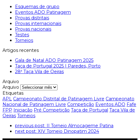
Esquemas de grupo
Eventos ADO Patinagem
Provas distritais
Provas internacionais
Provas nacionais
Testes
Torneios
Artigos recentes
Gala de Natal ADO Patinagem 2025
Taça de Portugal 2025 | Paredes, Porto
28ª Taça Vila de Oeiras
Arquivo
Arquivo
Etiquetas
APL
Campeonato Distrital de Patinagem Livre
Campeonato
Nacional de Patinagem Livre
Competição
Eventos ADO
Fafe
FPP
Iniciação
Pré Competição
Taça de Portugal
Taça Vila de
Oeiras
Torneios
previous post:
II Torneio Almocageme Patina
next post:
XIV Torneio Dinopatim 2024