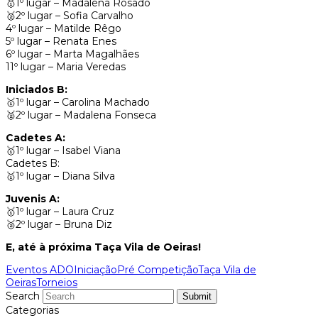
🥇1º lugar – Madalena Rosado
🥈2º lugar – Sofia Carvalho
4º lugar – Matilde Rêgo
5º lugar – Renata Enes
6º lugar – Marta Magalhães
11º lugar – Maria Veredas
Iniciados B:
🥇1º lugar – Carolina Machado
🥈2º lugar – Madalena Fonseca
Cadetes A:
🥇1º lugar – Isabel Viana
Cadetes B:
🥇1º lugar – Diana Silva
Juvenis A:
🥇1º lugar – Laura Cruz
🥈2º lugar – Bruna Diz
E, até à próxima Taça Vila de Oeiras!
Eventos ADO
Iniciação
Pré Competição
Taça Vila de
Oeiras
Torneios
Search
Submit
Categorias