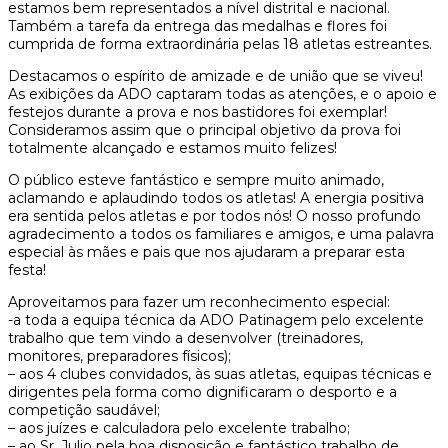
estamos bem representados a nível distrital e nacional.
Também a tarefa da entrega das medalhas e flores foi
cumprida de forma extraordinária pelas 18 atletas estreantes.
Destacamos o espírito de amizade e de união que se viveu!
As exibições da ADO captaram todas as atenções, e o apoio e
festejos durante a prova e nos bastidores foi exemplar!
Consideramos assim que o principal objetivo da prova foi
totalmente alcançado e estamos muito felizes!
O público esteve fantástico e sempre muito animado,
aclamando e aplaudindo todos os atletas! A energia positiva
era sentida pelos atletas e por todos nós! O nosso profundo
agradecimento a todos os familiares e amigos, e uma palavra
especial às mães e pais que nos ajudaram a preparar esta
festa!
Aproveitamos para fazer um reconhecimento especial:
-a toda a equipa técnica da ADO Patinagem pelo excelente
trabalho que tem vindo a desenvolver (treinadores,
monitores, preparadores físicos);
– aos 4 clubes convidados, às suas atletas, equipas técnicas e
dirigentes pela forma como dignificaram o desporto e a
competição saudável;
– aos juízes e calculadora pelo excelente trabalho;
– ao Sr. Julio pela boa disposição e fantástico trabalho de