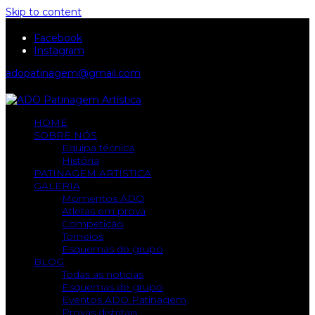
Skip to content
Facebook
Instagram
adopatinagem@gmail.com
HOME
SOBRE NÓS
Equipa técnica
História
PATINAGEM ARTÍSTICA
GALERIA
Momentos ADO
Atletas em prova
Competição
Torneios
Esquemas de grupo
BLOG
Todas as noticias
Esquemas de grupo
Eventos ADO Patinagem
Provas distritais