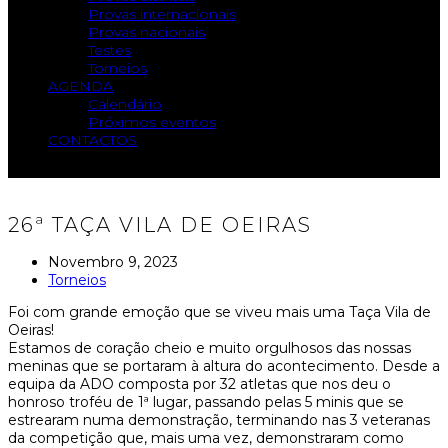
Provas internacionais
Provas nacionais
Testes
Torneios
AGENDA
Calendário
Próximos eventos
CONTACTOS
26ª TAÇA VILA DE OEIRAS
Novembro 9, 2023
Torneios
Foi com grande emoção que se viveu mais uma Taça Vila de
Oeiras!
Estamos de coração cheio e muito orgulhosos das nossas
meninas que se portaram à altura do acontecimento. Desde a
equipa da ADO composta por 32 atletas que nos deu o
honroso troféu de 1ª lugar, passando pelas 5 minis que se
estrearam numa demonstração, terminando nas 3 veteranas
da competição que, mais uma vez, demonstraram como